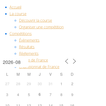
Skip to content
Accueil
La course
Découvrir la course
Organiser une compétition
Compétitions
Évènements
Résultats
Calendrier
Règlements
Coupe de France
Championnat de France
FAI championship
L
M
M
J
V
S
D
Équipe de France
27
28
29
30
31
1
2
Liens utiles
Groupe de travail
6
3
4
5
7
8
9
Contact
10
11
12
13
14
15
16