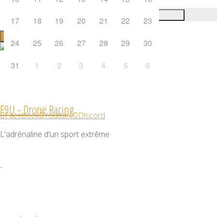
Search
Search for:
Search
17
18
19
20
21
22
23
24
25
26
27
28
29
30
31
1
2
3
4
5
6
Archives
F9U - Drone Racing
Facebook
Youtube
Discord
L'adrénaline d'un sport extrême
janvier 2025
septembre 2022
septembre 2019