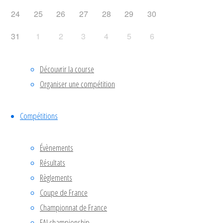
24
25
26
27
28
29
30
31
1
2
3
4
5
6
La course
Découvrir la course
Archives
Organiser une compétition
Compétitions
janvier 2025
septembre 2022
Évènements
septembre 2019
Résultats
Règlements
Catégories
Coupe de France
Championnat de France
FAI championship