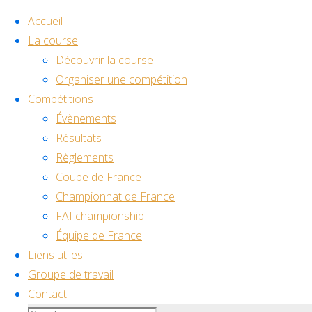
Accueil
La course
Découvrir la course
Skip
Organiser une compétition
to
Home
Compétitions
Évènements
Back
Facebook
Youtube
Discord
content
Évènements
Mes
to
©2024 Drone Racing
Résultats
réservations
Mes
Top
Règlements
Coupe de France
réservation
Championnat de France
FAI championship
Équipe de France
Liens utiles
Veuillez
Groupe de travail
vous
Contact
connecter