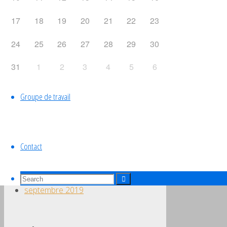
Équipe de France
17
18
19
20
21
22
23
24
25
26
27
28
29
30
Liens utiles
31
1
2
3
4
5
6
Groupe de travail
Archives
Contact
janvier 2025
septembre 2022
Search
Search
septembre 2019
for:
Search