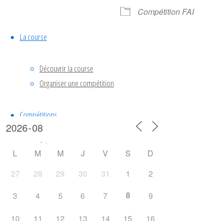
Compétition FAI
La course
RDL 2
Découvrir la course
Course
DRP
Organiser une compétition
Calendrier
Compétitions
Évènements
L
M
M
J
V
S
D
Résultats
27
28
29
30
31
1
2
Règlements
Coupe de France
8
3
4
5
6
7
9
Championnat de France
10
11
12
13
14
15
16
FAI championship