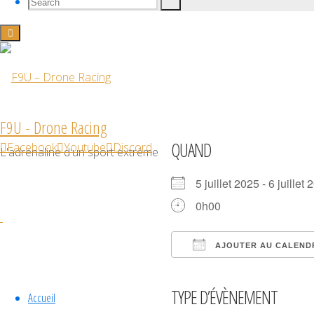
Search
Search
Search
for:
World
Cup
F9U - Drone Racing
QUAND
Facebook
Youtube
Discord
L'adrénaline d'un sport extrême
5 juillet 2025 - 6 juill
0h00
AJOUTER AU CALEND
Télécharger ICS
Calendrier Goog
iCalendar
Off
TYPE D’ÉVÈNEMENT
Accueil