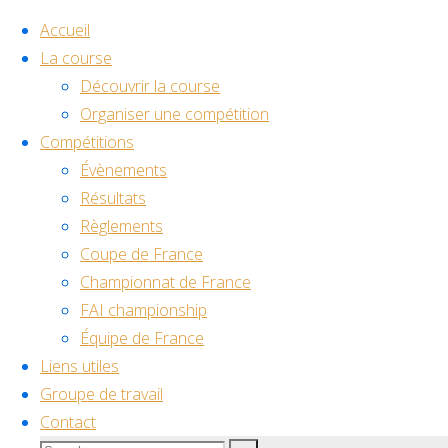
Accueil
La course
Découvrir la course
Skip
Organiser une compétition
to
Home
Compétitions
Back
Facebook
Youtube
Discord
content
Évènements
Évènement
to
©2024 Drone Racing
Résultats
2025
2025
Top
Règlements
Paris
Coupe de France
Drone
Paris
Championnat de France
Racing
FAI championship
World Cup
Équipe de France
Drone
Liens utiles
Groupe de travail
Racing
Contact