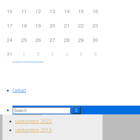
Équipe de France
10
11
12
13
14
15
16
17
18
19
20
21
22
23
Liens utiles
24
25
26
27
28
29
30
31
1
2
3
4
5
6
Groupe de travail
Archives
Contact
Search
Search
janvier 2025
for:
Search
septembre 2022
septembre 2019