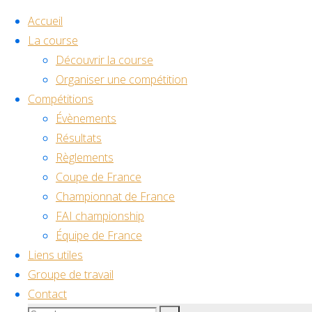
Accueil
La course
Découvrir la course
Skip
Organiser une compétition
to
Home
Compétitions
Back
Facebook
Youtube
Discord
content
Évènements
Évènement
to
©2024 Drone Racing
Résultats
Drone
Drone
Top
Règlements
World Cup
Coupe de France
Tenerife
World
Championnat de France
FAI championship
Équipe de France
Cup
Liens utiles
Groupe de travail
Tenerife
Contact