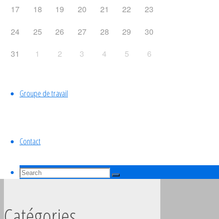
17
18
19
20
21
22
23
Équipe de France
24
25
26
27
28
29
30
Liens utiles
31
1
2
3
4
5
6
Groupe de travail
Archives
Contact
janvier 2025
septembre 2022
Search
septembre 2019
Search
for:
Search
Catégories