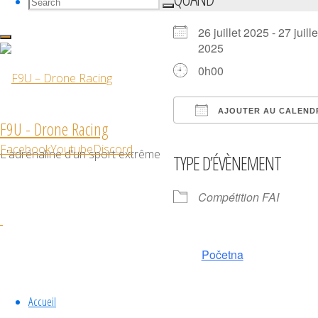
Search
Search
Search
for:
26 juillet 2025 - 27 juille
2025
0h00
AJOUTER AU CALEND
F9U - Drone Racing
Télécharger ICS
Calendrier Goog
iCalendar
Off
Facebook
Youtube
Discord
L'adrénaline d'un sport extrême
TYPE D’ÉVÈNEMENT
Compétition FAI
Početna
Accueil