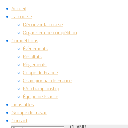
Accueil
La course
Découvrir la course
Skip
Organiser une compétition
to
Home
Compétitions
Évènement
Back
Facebook
Youtube
Discord
content
Évènements
DX Racing
to
©2024 Drone Racing
Résultats
Serbia
DX
Top
Règlements
Coupe de France
Racing
Championnat de France
FAI championship
Équipe de France
Serbia
Liens utiles
Groupe de travail
Contact
QUAND