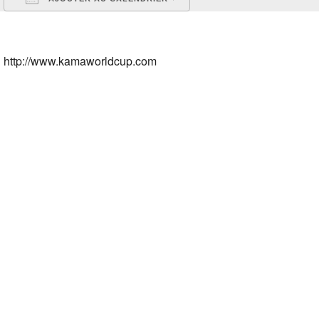
Télécharger ICS
Calendrier Google
iCalendar
Office 365
Outlook Live
http://www.kamaworldcup.com
Aircrasher FAI Worldcup
Drone Racing World Cup Hungary
be
Discord
cing