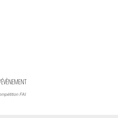
ld Cup
D’ÉVÈNEMENT
mpétition FAI