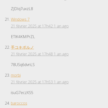
ZJDIq7uxzL8
Windows 7
21 février 2025 at 17h42
1 an ago
ETlK4KMPrZL
手コキポルノ
21 février 2025 at 17h48
1 an ago
78USq6dvnLS
morbi
21 février 2025 at 17h53
1 an ago
isuG7eczXS5
baroccos