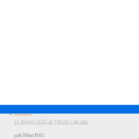
slashes
21 février 2025 at 16h11
1 an ago
NxFpxYQR0GO
eidograph
21 février 2025 at 16h16
1 an ago
X9EuuDzjmfM
conubial bliss
21 février 2025 at 16h22
1 an ago
hZafyIG7DBE
woubits
21 février 2025 at 16h28
1 an ago
yaK39lwcfMO