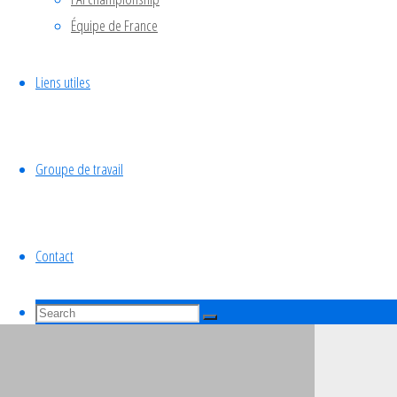
Équipe de France
Liens utiles
Groupe de travail
Contact
Search
Search
for:
Search