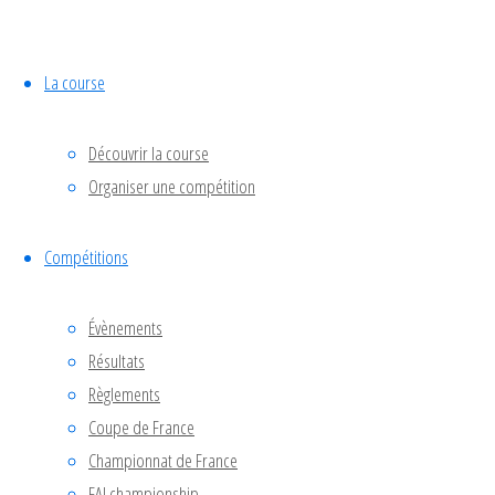
La course
Championnat de France
FAI championship
Résultats
Découvrir la course
Vidéo
Organiser une compétition
Facebook
Youtube
Discord
Compétitions
©2024 Drone Racing
Évènements
Résultats
Règlements
Coupe de France
Championnat de France
FAI championship