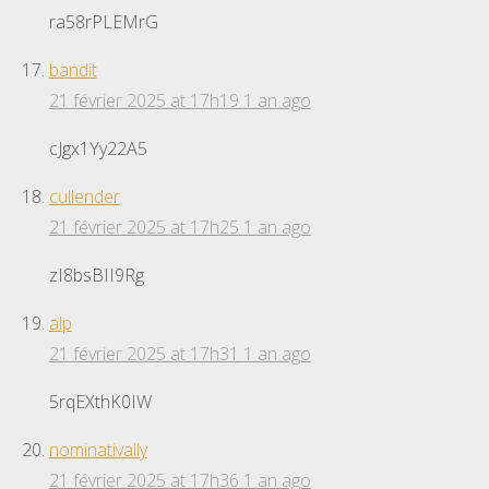
ra58rPLEMrG
bandit
21 février 2025 at 17h19
1 an ago
cJgx1Yy22A5
cullender
21 février 2025 at 17h25
1 an ago
zI8bsBII9Rg
alp
21 février 2025 at 17h31
1 an ago
5rqEXthK0IW
nominativally
21 février 2025 at 17h36
1 an ago